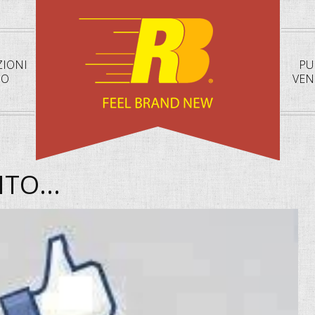
ZIONI
PU
SO
VEN
TO...