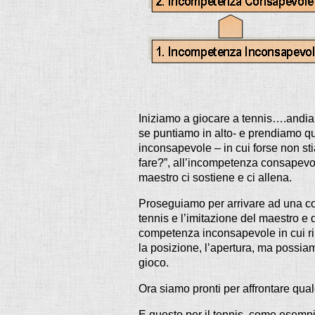
Iniziamo a giocare a tennis….andia
se puntiamo in alto- e prendiamo q
inconsapevole – in cui forse non st
fare?”, all’incompetenza consapevole.
maestro ci sostiene e ci allena.
Proseguiamo per arrivare ad una c
tennis e l’imitazione del maestro e d
competenza inconsapevole in cui ri
la posizione, l’apertura, ma possiam
gioco.
Ora siamo pronti per affrontare qual
E questo per il tennis, come esemp