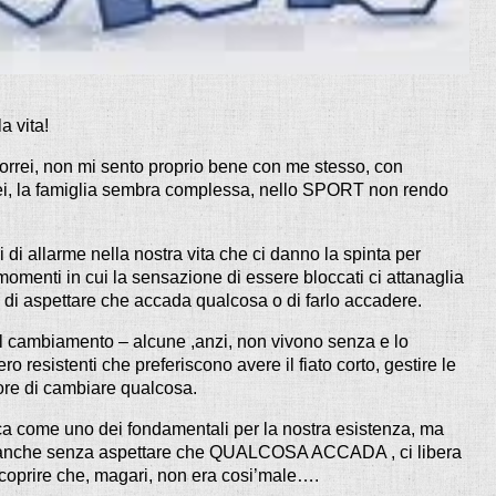
 vita!
rei, non mi sento proprio bene con me stesso, con
rrei, la famiglia sembra complessa, nello SPORT non rendo
 di allarme nella nostra vita che ci danno la spinta per
ti in cui la sensazione di essere bloccati ci attanaglia
io di aspettare che accada qualcosa o di farlo accadere.
al cambiamento – alcune ,anzi, non vivono senza e lo
 resistenti che preferiscono avere il fiato corto, gestire le
more di cambiare qualcosa.
ca come uno dei fondamentali per la nostra esistenza, ma
to, anche senza aspettare che QUALCOSA ACCADA , ci libera
scoprire che, magari, non era cosi’male….