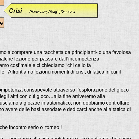
mo a comprare una racchetta da principianti- o una favolosa
ualche lezione per passare dall’incompetenza
iamo cosi’male e ci chiediamo “chi ce lo fa
 Affrontiamo lezioni,momenti di crisi, di fatica in cui il
ompetenza consapevole attraverso l’esplorazione del gioco
egli altri con cui gioco…alla fine arriveremo alla
usciamo a giocare in automatico, non dobbiamo controllare
o avere delle basi assodate e dedicarci anche alla tattica di
che incontro serio o torneo !
io….pensiamo alla vita quotidiana e , se sentiamo che serve