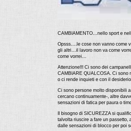
CAMBIAMENTO…nello sport e nella
Opsss….le cose non vanno come vor
gli altri…il lavoro non va come vo
come vorrei…
Attenzione!!! Ci sono dei campanelli
CAMBIARE QUALCOSA. Ci sono momen
o ci rende inquieti e con il desider
Ci sono persone molto disponibili 
cercano continuamente-, altre davvero
sensazioni di fatica per paura o ti
Il bisogno di SICUREZZA si qualifi
talvolta riuscire a fare un passet
dalle sensazioni di blocco per poi 