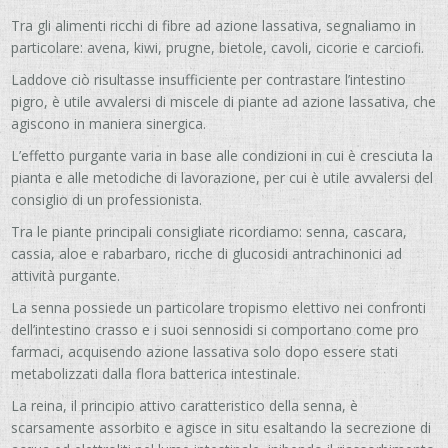
Tra gli alimenti ricchi di fibre ad azione lassativa, segnaliamo in
particolare: avena, kiwi, prugne, bietole, cavoli, cicorie e carciofi.
Laddove ciò risultasse insufficiente per contrastare l’intestino
pigro, è utile avvalersi di miscele di piante ad azione lassativa, che
agiscono in maniera sinergica.
L’effetto purgante varia in base alle condizioni in cui è cresciuta la
pianta e alle metodiche di lavorazione, per cui è utile avvalersi del
consiglio di un professionista.
Tra le piante principali consigliate ricordiamo: senna, cascara,
cassia, aloe e rabarbaro, ricche di glucosidi antrachinonici ad
attività purgante.
La senna possiede un particolare tropismo elettivo nei confronti
dell’intestino crasso e i suoi sennosidi si comportano come pro
farmaci, acquisendo azione lassativa solo dopo essere stati
metabolizzati dalla flora batterica intestinale.
La reina, il principio attivo caratteristico della senna, è
scarsamente assorbito e agisce in situ esaltando la secrezione di